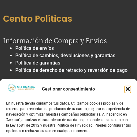
Centro Políticas
Información de Compra y Envíos
Política de envíos
Política de cambios, devoluciones y garantías
Política de garantías
Política de derecho de retracto y reversión de pago
Privacidad y Tratamiento de Datos
Gestionar consentimiento
Política de privacidad y tratamiento de datos
personales
En nuestra tienda cuidamos tus datos. Utilizamos cookies propias y de
Autorización de contacto, marketing y
terceros para recordar los productos de tu carrito, mejorar tu experiencia de
comunicaciones comerciales
navegación y optimizar nuestras campañas publicitarias. Al hacer clic en
Política de cookies
'Aceptar', autorizas el tratamiento de tus datos personales de acuerdo con
la Ley 1581 de 2012 y nuestra Política de Privacidad. Puedes configurar tus
Términos Legales y Soporte
opciones o rechazar su uso en cualquier momento.