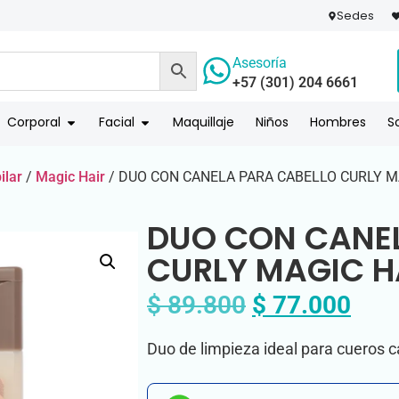
Sedes
Asesoría
+57 (301) 204 6661
 PAGO
COMPR
Corporal
Facial
Maquillaje
Niños
Hombres
S
ilar
/
Magic Hair
/ DUO CON CANELA PARA CABELLO CURLY M
DUO CON CANEL
CURLY MAGIC H
$
89.800
$
77.000
Duo de limpieza ideal para cueros c