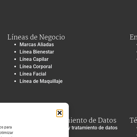
Líneas de Negocio
En
Marcas Aliadas
Línea Bienestar
Línea Capilar
Línea Corporal
Línea Facial
Línea de Maquillaje
Privacidad y Tratamiento de Datos
Té
Política de privacidad y tratamiento de datos
ros para
optimizar
personales