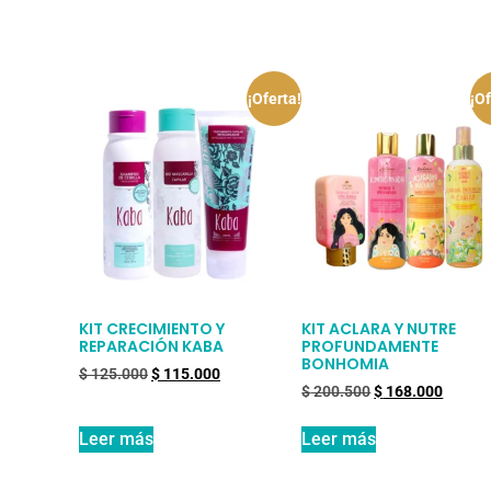
¡Oferta!
¡Of
KIT CRECIMIENTO Y
KIT ACLARA Y NUTRE
REPARACIÓN KABA
PROFUNDAMENTE
BONHOMIA
$
125.000
$
115.000
$
200.500
$
168.000
Leer más
Leer más