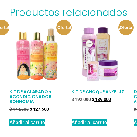
Productos relacionados
erta!
¡Oferta!
¡Oferta!
KIT DE ACLARADO +
KIT DE CHOQUE ANYELUZ
D
ACONDICIONADOR
C
$
192.000
$
189.000
BONHOMIA
A
$
144.500
$
127.500
$
Añadir al carrito
Añadir al carrito
A