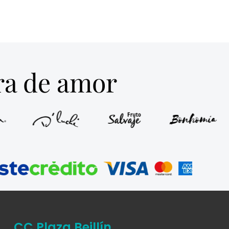
tra de amor
CC Plaza Beillín