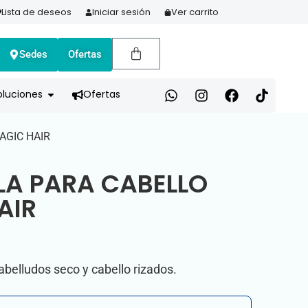
Lista de deseos
Iniciar sesión
Ver carrito
Sedes
Ofertas
A HOY Y PAGA EN 3 CUOTAS CON ADDI
oluciones
Ofertas
AGIC HAIR
A PARA CABELLO
AIR
abelludos seco y cabello rizados.