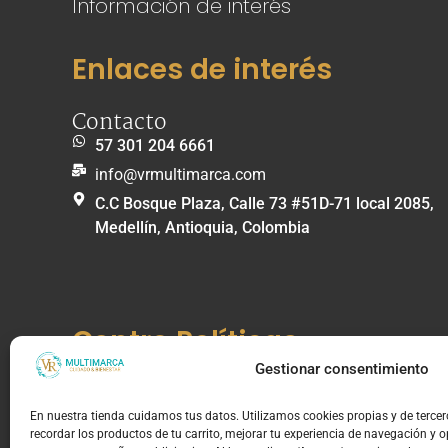
Información de interés
Enlaces de interés
Contacto
57 301 204 6661
info@vrmultimarca.com
C.C Bosque Plaza, Calle 73 #51D-71 local 2085,
Medellín, Antioquia, Colombia
Centro Políticas
Gestionar consentimiento
Información de Compra y Envíos
Política de envíos
En nuestra tienda cuidamos tus datos. Utilizamos cookies propias y de terce
recordar los productos de tu carrito, mejorar tu experiencia de navegación y 
Política de cambios, devoluciones y garantías