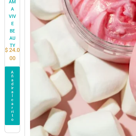
AM
A
VIV
E
BE
AU
TY
$
24.0
00
A
ñ
a
d
ir
a
l
c
a
r
ri
t
o