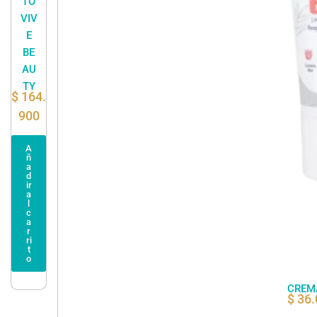
TO
VIV
E
BE
AU
TY
$
164.
900
A
ñ
a
d
ir
a
l
c
a
r
ri
t
o
CREM
$
36.