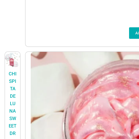
Añ
CHI
SPI
TA
DE
LU
NA
SW
EET
DR