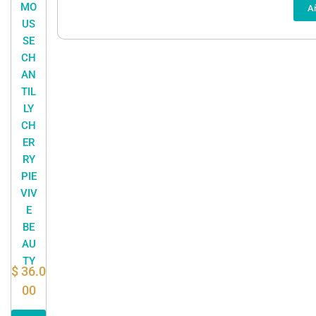
MO
Añ
US
SE
CH
AN
TIL
LY
CH
ER
RY
PIE
VIV
E
BE
AU
TY
$
36.0
00