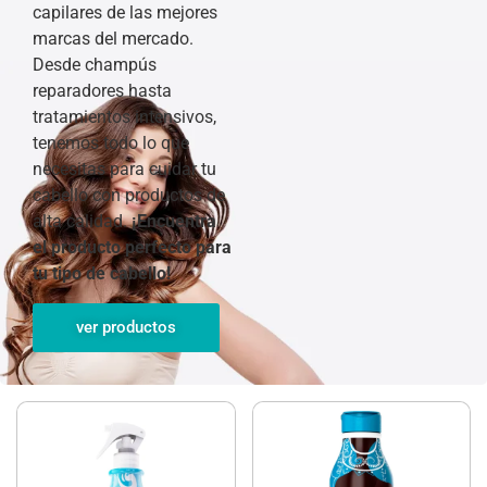
capilares de las mejores
marcas del mercado.
Desde champús
reparadores hasta
tratamientos intensivos,
tenemos todo lo que
necesitas para cuidar tu
cabello con productos de
alta calidad.
¡Encuentra
el producto perfecto para
tu tipo de cabello!
ver productos