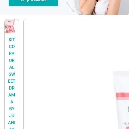
KIT
CO
RP
OR
AL
SW
EET
DR
AM
A
BY
JU
ANI