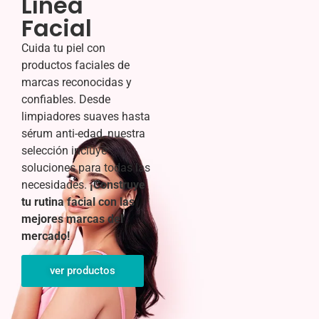
Línea
Facial
Cuida tu piel con
productos faciales de
marcas reconocidas y
confiables. Desde
limpiadores suaves hasta
sérum anti-edad, nuestra
selección incluye
soluciones para todas las
necesidades.
¡Construye
tu rutina facial con las
mejores marcas del
mercado!
ver productos