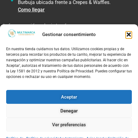
Burbuja ubicada frente a Crepes & Waffles.
Como llegar
Información de interés
Gestionar consentimiento
Enlaces de interés
En nuestra tienda cuidamos tus datos. Utilizamos cookies propias y de
terceros para recordar los productos de tu carrito, mejorar tu experiencia de
navegación y optimizar nuestras campañas publicitarias. Al hacer clic en
'Aceptar', autorizas el tratamiento de tus datos personales de acuerdo con
la Ley 1581 de 2012 y nuestra Política de Privacidad. Puedes configurar tus
Contacto
opciones o rechazar su uso en cualquier momento.
57 301 204 6661
info@vrmultimarca.com
Aceptar
C.C Bosque Plaza, Calle 73 #51D-71 local 2085,
Medellín, Antioquia, Colombia
Denegar
Líneas de Negocio
Ver preferencias
Marcas Aliadas
Línea Bienestar