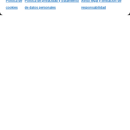
Política de
Política de privacidad y tratamiento
Aviso legal y limitación de
Línea Capilar
cookies
de datos personales
responsabilidad
Línea Corporal
Línea Facial
Línea de Maquillaje
Enlaces Útiles
Nuestras Sedes
Ofertas Especiales
Mi Cuenta
Centro Políticas
Información de Compra y Envíos
Política de envíos
Política de cambios, devoluciones y garantías
Política de garantías